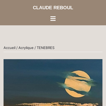
Aller
CLAUDE REBOUL
au
contenu
Ouvrir/fermer
le
menu
Accueil
/
Acrylique
/ TENEBRES