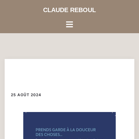
Aller
CLAUDE REBOUL
au
contenu
Ouvrir/fermer
le
menu
Exposition « Visions
Rêvées »
25 AOÛT 2024